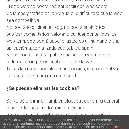
El sitio web no podrá realizar analíticas web sobre
visitantes y tráfico en la web, lo que dificultará que la web
sea competitiva.
No podrá escribir en el blog, no podrá subir fotos,
publicar comentarios, valorar o puntuar contenidos. La
web tampoco podrá saber si usted es un humano o una
aplicación automatizada que publica spam.
No se podrá mostrar publicidad sectorizada, lo que
reducirá los ingresos publicitarios de la web.
Todas las redes sociales usan cookies, si las desactiva
no podrá utilizar ninguna red social.
¿Se pueden eliminar las cookies?
Sí. No sólo eliminar, también bloquear, de forma general
o particular para un dominio específico.
Para eliminar las cookies de un sitio web debe ir a la
Este sitio web utiliza cookies para que usted tenga la mejor experiencia de
configuración de su navegador y allí podrá buscar las
usuario. Si continúa navegando está dando su consentimiento para la
aceptación de las mencionadas cookies y la aceptación de nuestra
política de
asociadas al dominio en cuestión y proceder a su